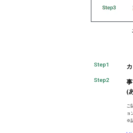
Step1
カ
Step2
事
(
ご
ョ
※