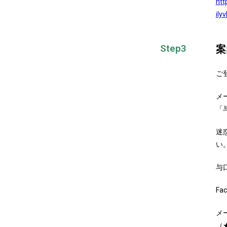
htt
il
Step3
案
ご
メ
「
迷
い
与
Fa
メー
（