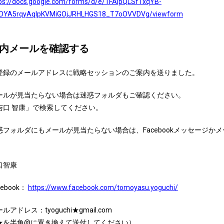
ps://docs.google.com/forms/d/e/1FAIpQLSfTxqYB-
yvDYA5rqyAqlpKVMiGOjJRHLHGS18_T7oOVVDVg/viewform
内メールを確認する
登録のメールアドレスに戦略セッションのご案内を送りました。
ールが見当たらない場合は迷惑フォルダもご確認ください。
与口 智康」で検索してください。
惑フォルダにもメールが見当たらない場合は、Facebookメッセージか
。
口智康
cebook：
https://www.facebook.com/tomoyasu.yoguchi/
ルアドレス：tyoguchi★gmail.com
★を半角@に置き換えて送付してください）