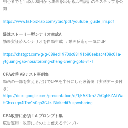
初心者でも1日2,000円から成果を出せる広告設計の全ステップを公
開
https://www.list-biz-lab.com/ytad/pdf/youtube_guide_lm.pdf
爆速ストーリー型シナリオ生成AI
効果実証済みシナリオを自動生成 → 動画反応が一気にUP
https://chatgpt.com/g/g-688ed1970dc88191b80eebac4f08c01a-
ytguang-gao-nosutorixing-sheng-cheng-gpts-v1-1
CPA改善 ABテスト事例集
動画の一部を変えるだけでCPAを半分にした改善例（実測データ付
き）
https://docs.google.com/presentation/d/1jEA8RmZ7hCghKZAfWa
HCbxxzqo4ITnc1v0qp3GJzJNM/edit?usp=sharing
CPA改善に必須！AIプロンプト集
広告運用・改善にそのまま使えるテンプレ