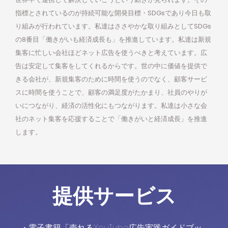
指標とされているのが持続可能な開発目標・SDGsであり今日も取
り組みが行われています。私達はささやかな取り組みとしてSDGs
の8番目「働きがいも経済成長も」を推進しています。私達は新規
集客に忙しい会社ほどネット広告を使うべきと考えています。広
告は安定して集客をしてくれるからです。世の中に価値を提供で
きる会社が、新規集客のために時間を使うのでなく、顧客サービ
スに時間を使うことで、顧客の満足度がたかまり、社員のやりが
いにつながり、経済の活性化にもつながります。私達は小さな会
社のネット集客を応援することで「働きがいと経済成長」を推進
します。
提供サービス
・電子書籍「売れるYouTube広告実践ガイドブッ